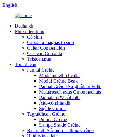
English
Dachaigh
Mu ar deidhinn
Cò sinn
Carson a thaghas tu sinn
Cultar Companaidh
Ceistean Cumanta
Teisteanasan
Toraidhean
Pannal Grèine
Modalan leth-chealla
Modúl Grèine Beag
Pannal Grèine So-ghiùlain Fillte
Malairteach agus Gnìomhachais
Pannalan PV sùbailte
Àite-còmhnaidh
Sgèile Goireis
Tagraidhean Grèine
Pumpa Grèine
Lampa Sràide Grèine
Bataraidh Stòraidh Lùth na Grèine
Haidrigineadair