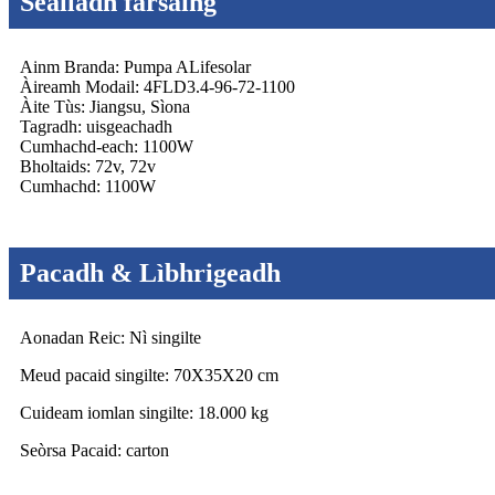
Sealladh farsaing
Ainm Branda: Pumpa ALifesolar
Àireamh Modail: 4FLD3.4-96-72-1100
Àite Tùs: Jiangsu, Sìona
Tagradh: uisgeachadh
Cumhachd-each: 1100W
Bholtaids: 72v, 72v
Cumhachd: 1100W
Pacadh & Lìbhrigeadh
Aonadan Reic: Nì singilte
Meud pacaid singilte: 70X35X20 cm
Cuideam iomlan singilte: 18.000 kg
Seòrsa Pacaid: carton