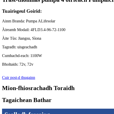
Tuairisgeul Goirid:
Ainm Branda: Pumpa ALifesolar
Àireamh Modail: 4FLD3.4-96-72-1100
Àite Tùs: Jiangsu, Sìona
Tagradh: uisgeachadh
Cumhachd-each: 1100W
Bholtaids: 72v, 72v
Cuir post-d thugainn
Mion-fhiosrachadh Toraidh
Tagaichean Bathar