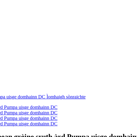
hean grèine sruth àrd Pumpa uisge domhai