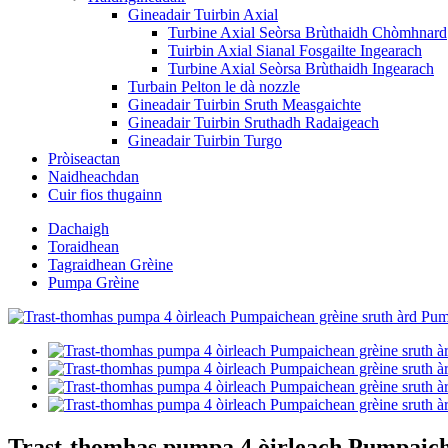
Gineadair Tuirbin Axial
Turbine Axial Seòrsa Brùthaidh Chòmhnard
Tuirbin Axial Sianal Fosgailte Ingearach
Turbine Axial Seòrsa Brùthaidh Ingearach
Turbain Pelton le dà nozzle
Gineadair Tuirbin Sruth Measgaichte
Gineadair Tuirbin Sruthadh Radaigeach
Gineadair Tuirbin Turgo
Pròiseactan
Naidheachdan
Cuir fios thugainn
Dachaigh
Toraidhean
Tagraidhean Grèine
Pumpa Grèine
Trast-thomhas pumpa 4 òirleach Pumpaic