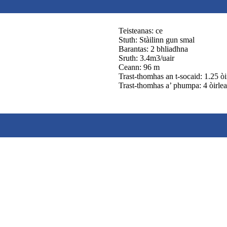
Teisteanas: ce
Stuth: Stàilinn gun smal
Barantas: 2 bhliadhna
Sruth: 3.4m3/uair
Ceann: 96 m
Trast-thomhas an t-socaid: 1.25 òi
Trast-thomhas a’ phumpa: 4 òirle