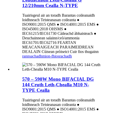
12/210mm Cealla N-TYPE
Tuairisgeul air an toradh Barantas coileanaidh
loidhneach Teisteanasan coileanta ●
ISO9001:2015 QMS ● ISO14001:2015 EMS ●
ISO45001:2018 OHSMS ●
IEC61215/IEC61730 Càileachd àbhaisteach ●
Deuchainnean salainn/ceò/ammonia
IEC61701/IEC62716 FEARTAN
MEACANAIGEACH PARAIMEIDREAN
DEALAIN Cùisean pròiseict Cuir fios thugainn
rannsachadh
mion-fhiosrachadh
570 – 590W Mono BIFACIAL DG
144 Cruth Leth-Chealla M10 N-
TYPE Cealla
Tuairisgeul air an toradh Barantas coileanaidh
loidhneach Teisteanasan coileanta ●
ISO9001:2015 QMS ● ISO14001:2015 EMS ●