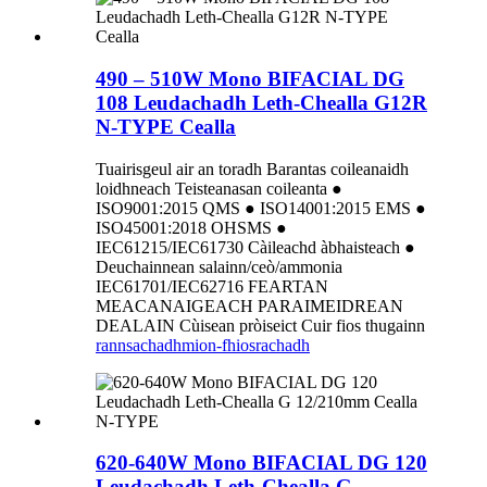
490 – 510W Mono BIFACIAL DG
108 Leudachadh Leth-Chealla G12R
N-TYPE Cealla
Tuairisgeul air an toradh Barantas coileanaidh
loidhneach Teisteanasan coileanta ●
ISO9001:2015 QMS ● ISO14001:2015 EMS ●
ISO45001:2018 OHSMS ●
IEC61215/IEC61730 Càileachd àbhaisteach ●
Deuchainnean salainn/ceò/ammonia
IEC61701/IEC62716 FEARTAN
MEACANAIGEACH PARAIMEIDREAN
DEALAIN Cùisean pròiseict Cuir fios thugainn
rannsachadh
mion-fhiosrachadh
620-640W Mono BIFACIAL DG 120
Leudachadh Leth-Chealla G