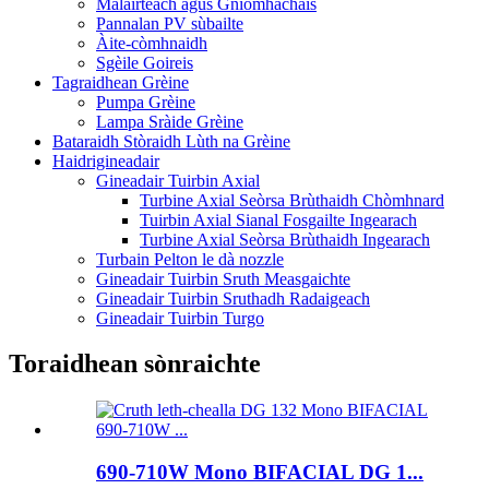
Malairteach agus Gnìomhachais
Pannalan PV sùbailte
Àite-còmhnaidh
Sgèile Goireis
Tagraidhean Grèine
Pumpa Grèine
Lampa Sràide Grèine
Bataraidh Stòraidh Lùth na Grèine
Haidrigineadair
Gineadair Tuirbin Axial
Turbine Axial Seòrsa Brùthaidh Chòmhnard
Tuirbin Axial Sianal Fosgailte Ingearach
Turbine Axial Seòrsa Brùthaidh Ingearach
Turbain Pelton le dà nozzle
Gineadair Tuirbin Sruth Measgaichte
Gineadair Tuirbin Sruthadh Radaigeach
Gineadair Tuirbin Turgo
Toraidhean sònraichte
690-710W Mono BIFACIAL DG 1...