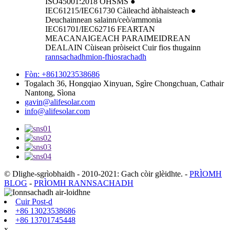
ISO45001:2018 OHSMS ●
IEC61215/IEC61730 Càileachd àbhaisteach ●
Deuchainnean salainn/ceò/ammonia
IEC61701/IEC62716 FEARTAN
MEACANAIGEACH PARAIMEIDREAN
DEALAIN Cùisean pròiseict Cuir fios thugainn
rannsachadh
mion-fhiosrachadh
Fòn: +8613023538686
Togalach 36, Hongqiao Xinyuan, Sgìre Chongchuan, Cathair
Nantong, Sìona
gavin@alifesolar.com
info@alifesolar.com
© Dlighe-sgrìobhaidh - 2010-2021: Gach còir glèidhte.
-
PRÌOMH
BLOG
-
PRÌOMH RANNSACHADH
Cuir Post-d
+86 13023538686
+86 13701745448
x