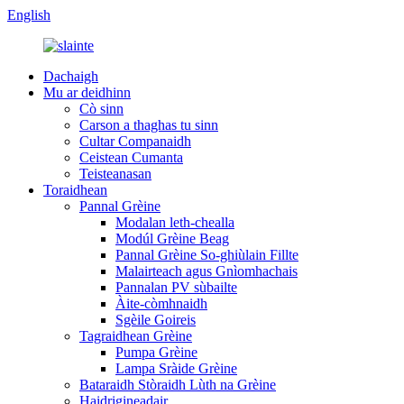
English
Dachaigh
Mu ar deidhinn
Cò sinn
Carson a thaghas tu sinn
Cultar Companaidh
Ceistean Cumanta
Teisteanasan
Toraidhean
Pannal Grèine
Modalan leth-chealla
Modúl Grèine Beag
Pannal Grèine So-ghiùlain Fillte
Malairteach agus Gnìomhachais
Pannalan PV sùbailte
Àite-còmhnaidh
Sgèile Goireis
Tagraidhean Grèine
Pumpa Grèine
Lampa Sràide Grèine
Bataraidh Stòraidh Lùth na Grèine
Haidrigineadair