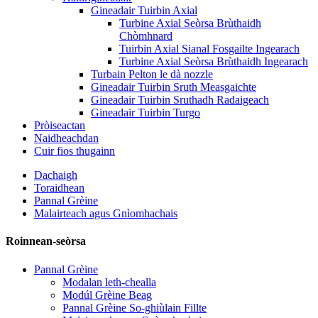
Gineadair Tuirbin Axial
Turbine Axial Seòrsa Brùthaidh
Chòmhnard
Tuirbin Axial Sianal Fosgailte Ingearach
Turbine Axial Seòrsa Brùthaidh Ingearach
Turbain Pelton le dà nozzle
Gineadair Tuirbin Sruth Measgaichte
Gineadair Tuirbin Sruthadh Radaigeach
Gineadair Tuirbin Turgo
Pròiseactan
Naidheachdan
Cuir fios thugainn
Dachaigh
Toraidhean
Pannal Grèine
Malairteach agus Gnìomhachais
Roinnean-seòrsa
Pannal Grèine
Modalan leth-chealla
Modúl Grèine Beag
Pannal Grèine So-ghiùlain Fillte