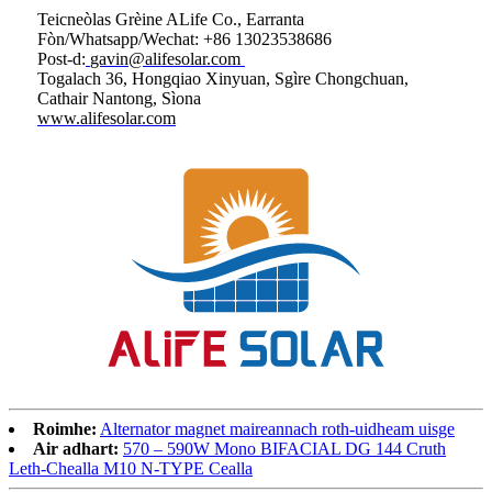
Teicneòlas Grèine ALife Co., Earranta
Fòn/Whatsapp/Wechat: +86 13023538686
Post-d:
gavin@alifesolar.com
Togalach 36, Hongqiao Xinyuan, Sgìre Chongchuan,
Cathair Nantong, Sìona
www.alifesolar.com
Roimhe:
Alternator magnet maireannach roth-uidheam uisge
Air adhart:
570 – 590W Mono BIFACIAL DG 144 Cruth
Leth-Chealla M10 N-TYPE Cealla