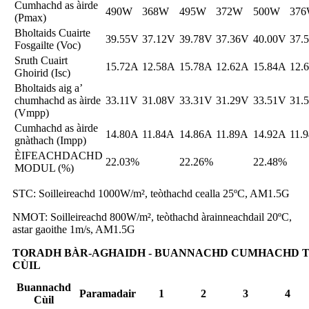
Cumhachd as àirde
490W
368W
495W
372W
500W
37
(Pmax)
Bholtaids Cuairte
39.55V
37.12V
39.78V
37.36V
40.00V
37.
Fosgailte (Voc)
Sruth Cuairt
15.72A
12.58A
15.78A
12.62A
15.84A
12.
Ghoirid (Isc)
Bholtaids aig a’
chumhachd as àirde
33.11V
31.08V
33.31V
31.29V
33.51V
31.
(Vmpp)
Cumhachd as àirde
14.80A
11.84A
14.86A
11.89A
14.92A
11.
gnàthach (Impp)
ÈIFEACHDACHD
22.03%
22.26%
22.48%
MODUL (%)
STC: Soilleireachd 1000W/m², teòthachd cealla 25ºC, AM1.5G
NMOT: Soilleireachd 800W/m², teòthachd àrainneachdail 20ºC,
astar gaoithe 1m/s, AM1.5G
TORADH BÀR-AGHAIDH - BUANNACHD CUMHACHD 
CÙIL
Buannachd
Paramadair
1
2
3
4
Cùil