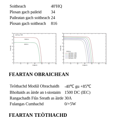
Soitheach
40'HQ
Pìosan gach paileid
34
Paileatan gach soitheach
24
Pìosan gach soitheach
816
FEARTAN OBRAICHEAN
Teòthachd Modúl Obrachaidh
-40℃ gu +85℃
Bholtaids as àirde an t-siostaim
1500 DC (IEC)
Rangachadh Fiùs Sreath as àirde
30A
Fulangas Cumhachd
0/+5W
FEARTAN TEÒTHACHD