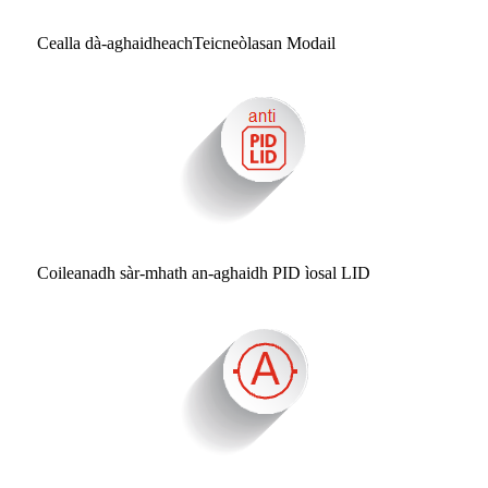
Cealla dà-aghaidheach
Teicneòlasan Modail
Coileanadh sàr-mhath an-aghaidh PID ìosal LID