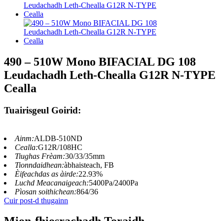
490 – 510W Mono BIFACIAL DG 108
Leudachadh Leth-Chealla G12R N-TYPE
Cealla
Tuairisgeul Goirid:
Ainm:
ALDB-510ND
Cealla:
G12R/108HC
Tiughas Frèam:
30/33/35mm
Tionndaidhean:
àbhaisteach, FB
Èifeachdas as àirde:
22.93%
Luchd Meacanaigeach:
5400Pa/2400Pa
Pìosan soithichean:
864/36
Cuir post-d thugainn