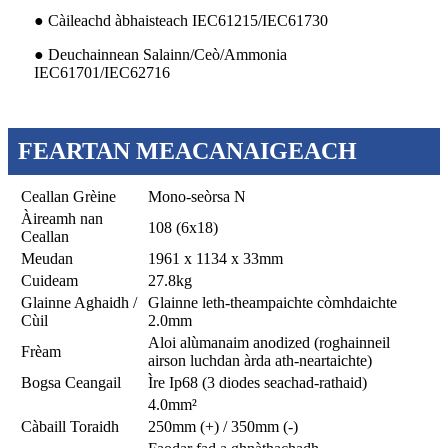
● Càileachd àbhaisteach IEC61215/IEC61730
● Deuchainnean Salainn/Ceò/Ammonia
IEC61701/IEC62716
FEARTAN MEACANAIGEACH
Ceallan Grèine
Mono-seòrsa N
Àireamh nan
108 (6x18)
Ceallan
Meudan
1961 x 1134 x 33mm
Cuideam
27.8kg
Glainne Aghaidh /
Glainne leth-theampaichte còmhdaichte
Cùil
2.0mm
Aloi alùmanaim anodized (roghainneil
Frèam
airson luchdan àrda ath-neartaichte)
Bogsa Ceangail
Ìre Ip68 (3 diodes seachad-rathaid)
4.0mm²
Càbaill Toraidh
250mm (+) / 350mm (-)