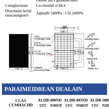
Faodar fad a ghnàthachadh
Ceanglaichean
Co-chòrdail ri Mc4
Deuchainn luchd
Aghaidh 5400Pa / Cùl 2400Pa
meacanaigeach
PARAIMEIDREAN DEALAIN
ALDB-490ND
ALDB-495ND
ALDB-50
CLAS
CUMHACHD
STC
NMOT
STC
NMOT
STC
NM