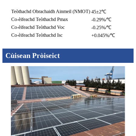
Teòthachd Obrachaidh Ainmeil (NMOT)
45±2℃
Co-èifeachd Teòthachd Pmax
-0.29%/℃
Co-èifeachd Teòthachd Voc
-0.25%/℃
Co-èifeachd Teòthachd Isc
+0.045%/℃
Cùisean Pròiseict