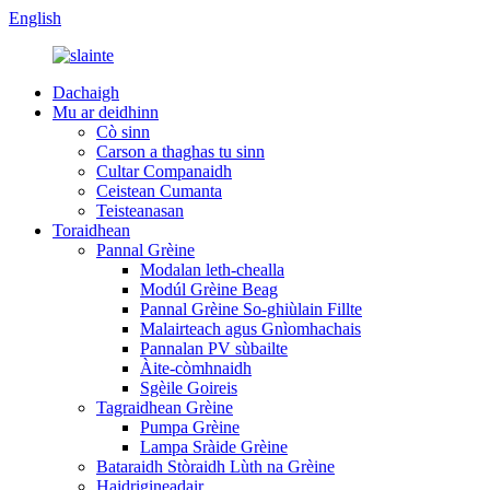
English
Dachaigh
Mu ar deidhinn
Cò sinn
Carson a thaghas tu sinn
Cultar Companaidh
Ceistean Cumanta
Teisteanasan
Toraidhean
Pannal Grèine
Modalan leth-chealla
Modúl Grèine Beag
Pannal Grèine So-ghiùlain Fillte
Malairteach agus Gnìomhachais
Pannalan PV sùbailte
Àite-còmhnaidh
Sgèile Goireis
Tagraidhean Grèine
Pumpa Grèine
Lampa Sràide Grèine
Bataraidh Stòraidh Lùth na Grèine
Haidrigineadair