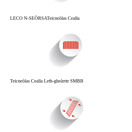
LECO N-SEÒRSA
Teicneòlas Cealla
Teicneòlas Cealla Leth-gheàrrte SMBB