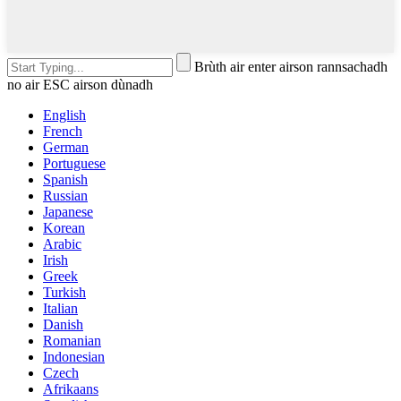
Brùth air enter airson rannsachadh
no air ESC airson dùnadh
English
French
German
Portuguese
Spanish
Russian
Japanese
Korean
Arabic
Irish
Greek
Turkish
Italian
Danish
Romanian
Indonesian
Czech
Afrikaans