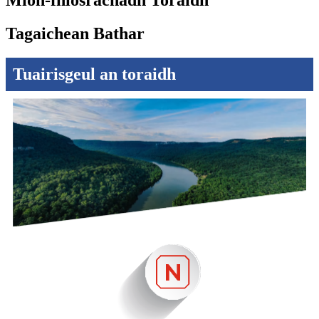
Mion-fhiosrachadh Toraidh
Tagaichean Bathar
Tuairisgeul an toraidh