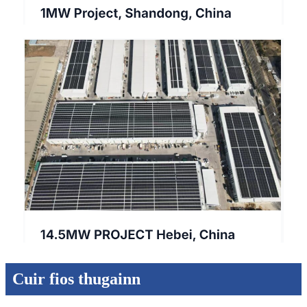
Cuir fios thugainn