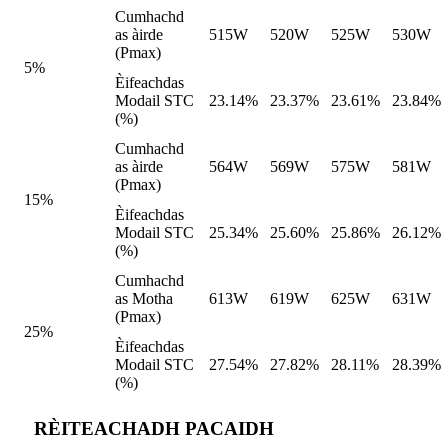
Cumhachd
as àirde
515W
520W
525W
530W
(Pmax)
5%
Èifeachdas
Modail STC
23.14%
23.37%
23.61%
23.84%
(%)
Cumhachd
as àirde
564W
569W
575W
581W
(Pmax)
15%
Èifeachdas
Modail STC
25.34%
25.60%
25.86%
26.12%
(%)
Cumhachd
as Motha
613W
619W
625W
631W
(Pmax)
25%
Èifeachdas
Modail STC
27.54%
27.82%
28.11%
28.39%
(%)
RÈITEACHADH PACAIDH