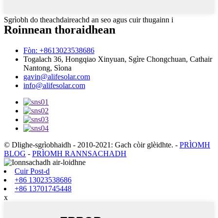
Sgrìobh do theachdaireachd an seo agus cuir thugainn i
Roinnean thoraidhean
Fòn: +8613023538686
Togalach 36, Hongqiao Xinyuan, Sgìre Chongchuan, Cathair
Nantong, Sìona
gavin@alifesolar.com
info@alifesolar.com
© Dlighe-sgrìobhaidh - 2010-2021: Gach còir glèidhte.
-
PRÌOMH
BLOG
-
PRÌOMH RANNSACHADH
Cuir Post-d
+86 13023538686
+86 13701745448
x